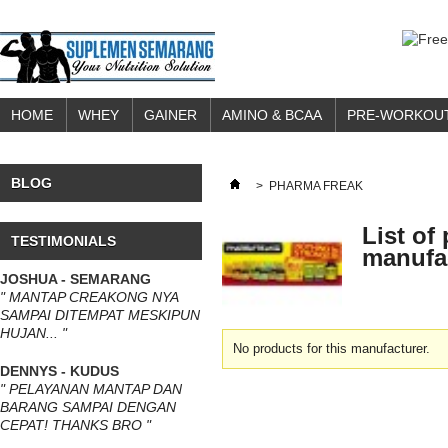
HOME
WHEY
GAINER
AMINO & BCAA
PRE-WORKOU
BLOG
>
PHARMA FREAK
List of
TESTIMONIALS
manufa
JOSHUA - SEMARANG
" MANTAP CREAKONG NYA
SAMPAI DITEMPAT MESKIPUN
HUJAN... "
No products for this manufacturer.
DENNYS - KUDUS
" PELAYANAN MANTAP DAN
BARANG SAMPAI DENGAN
CEPAT! THANKS BRO "