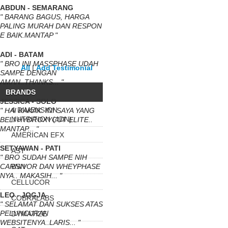
ABDUN - SEMARANG
" BARANG BAGUS, HARGA
PALING MURAH DAN RESPON
E BAIK.MANTAP "
ADI - BATAM
" BRO INI MASSPHASE UDAH
All
|
Add Testimonial
SAMPE DENGAN
AMAN..THANKS... "
BRANDS
JESSICA - SOLO
4 DIMENSION
" HAI KAKAK. INI SAYA YANG
NUTRITION (4DN)
BELI HYDROXYCUT ELITE..
MANTAP... "
AMERICAN EFX
SETYAWAN - PATI
AST
" BRO SUDAH SAMPE NIH
CARNIVOR DAN WHEYPHASE
BSN
NYA.. MAKASIH... "
CELLUCOR
LEO - JOGJA
COBRALABS
" SELAMAT DAN SUKSES ATAS
PELUNCURAN
DYMATIZE
WEBSITENYA..LARIS... "