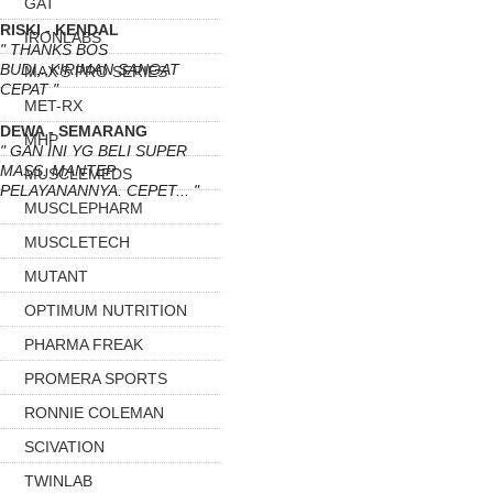
GAT
RISKI - KENDAL
IRONLABS
" THANKS BOS
BUDI...KIRIMAN SANGAT
MAX'S PRO SERIES
CEPAT "
MET-RX
DEWA - SEMARANG
MHP
" GAN INI YG BELI SUPER
MASS. MANTEP
MUSCLEMEDS
PELAYANANNYA. CEPET... "
MUSCLEPHARM
MUSCLETECH
MUTANT
OPTIMUM NUTRITION
PHARMA FREAK
PROMERA SPORTS
RONNIE COLEMAN
SCIVATION
TWINLAB